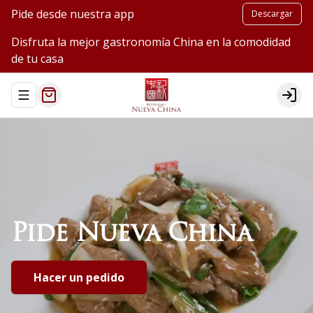
Pide desde nuestra app
Descargar
Disfruta la mejor gastronomía China en la comodidad
de tu casa
Abrir menu de navegación
Logi
Pide
Nueva
China
Hacer un pedido