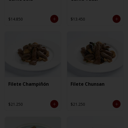
$14.850
$13.450
Filete Champiñón
Filete Chunsan
$21.250
$21.250