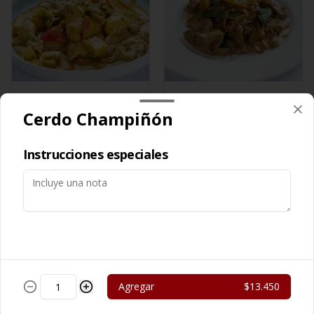
Cerdo Curry
Cerdo Mongoliano
Cerdo Champiñón
$13.450
$12.650
Instrucciones especiales
Agregar
$13.450
Cerdo Solo
Cerdo Tausi