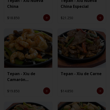
Tepan - Xiu Nueva
Tepan - Xiu Nueva
China
China Especial
$18.850
$21.250
Tepan - Xiu de
Tepan - Xiu de Carne
Camarón
Ecuatoriano
$19.850
$14.850