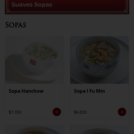
Sopas
Sopa Hanchow
Sopa I Fu Min
$7.350
$6.650