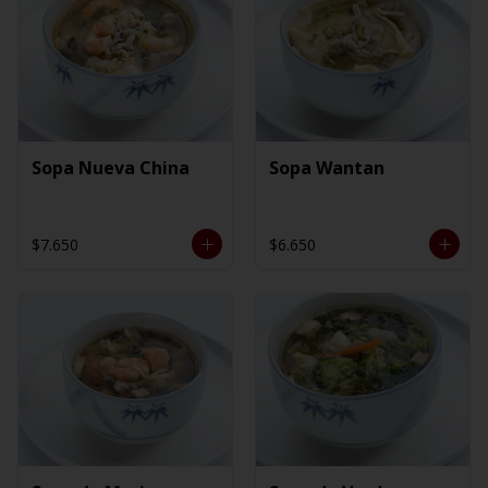
Sopa Nueva China
Sopa Wantan
$7.650
$6.650