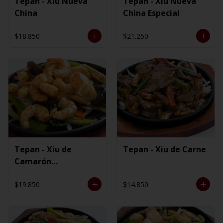
Tepan - Xiu Nueva
Tepan - Xiu Nueva
China
China Especial
$18.850
$21.250
Tepan - Xiu de
Tepan - Xiu de Carne
Camarón
Ecuatoriano
$19.850
$14.850