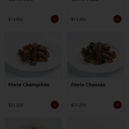
$14.850
$13.450
Filete Champiñón
Filete Chunsan
$21.250
$21.250