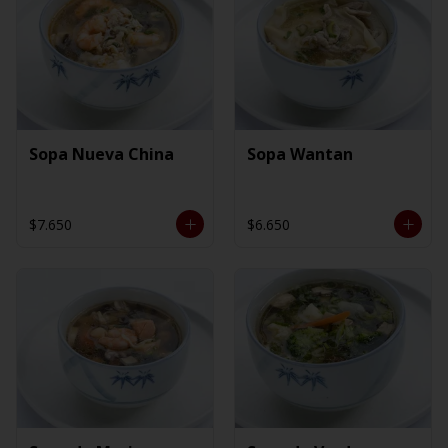
Sopa Nueva China
Sopa Wantan
$7.650
$6.650