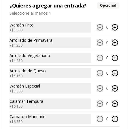
¿Quieres agregar una entrada?
Opcional
Seleccione al menos 1
$20.250
Wantán Frito
0
+
$3.600
Arrollado de Primavera
0
+
$4.250
Arrollado Vegetariano
0
Cerdo
+
$4.250
Arrollado de Queso
0
+
$5.150
Wantán Especial
0
+
$5.800
Calamar Tempura
0
+
$6.100
Camarón Mandarín
0
+
$6.350
Costillar Cantonés
Cerdo Cebollin