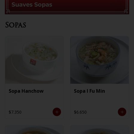
Sopas
Sopa Hanchow
Sopa I Fu Min
$7.350
$6.650