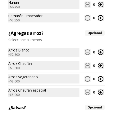
Hunán
0
+
$6.450
$12.650
Camarón Emperador
$12.650
0
+
$7.550
¿Agregas arroz?
Opcional
Seleccione al menos 1
Arroz Blanco
0
+
$2.800
Arroz Chaufán
0
+
$3.600
Cerdo Champiñón
Cerdo Chunsan
Arroz Vegetariano
0
+
$3.600
Arroz Chaufán especial
$13.450
$13.750
0
+
$5.000
¿Salsas?
Opcional