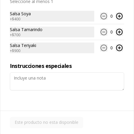
Seleccione al menos 1
Salsa Soya
0
+
$400
Salsa Tamarindo
0
+
$700
Cerdo Curry
Cerdo Mongoliano
Salsa Teriyaki
0
+
$900
$13.450
$12.650
Instrucciones especiales
Este producto no esta disponible
Cerdo Solo
Cerdo Tausi