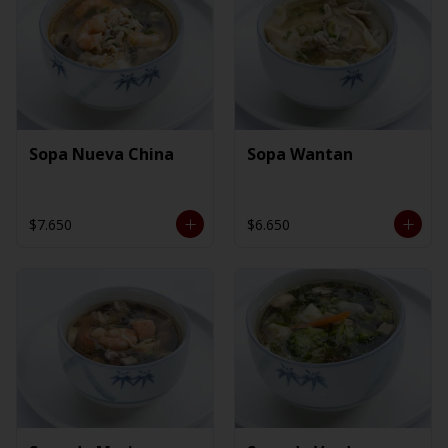
Sopa Nueva China
Sopa Wantan
$7.650
$6.650