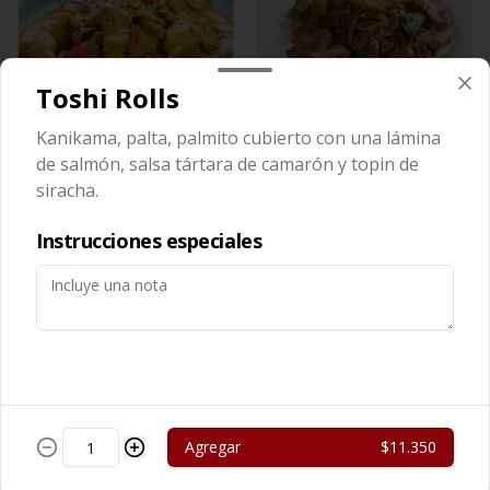
Toshi Rolls
Kanikama, palta, palmito cubierto con una lámina
Cerdo Curry
Cerdo Mongoliano
de salmón, salsa tártara de camarón y topin de
siracha.
$13.450
$12.650
Instrucciones especiales
Agregar
$11.350
Cerdo Solo
Cerdo Tausi