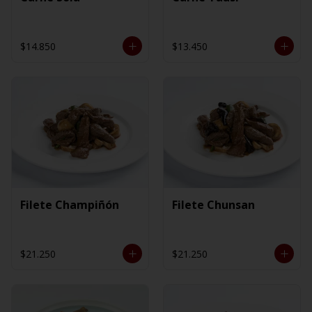
$14.850
$13.450
Filete Champiñón
Filete Chunsan
$21.250
$21.250