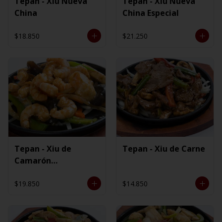
Tepan - Xiu Nueva
Tepan - Xiu Nueva
China
China Especial
$18.850
$21.250
Tepan - Xiu de
Tepan - Xiu de Carne
Camarón
Ecuatoriano
$19.850
$14.850