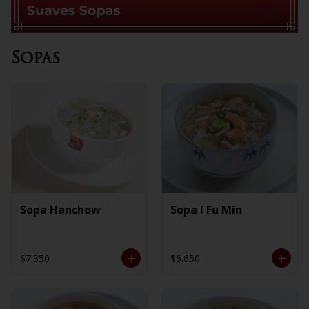
Sopas
Sopa Hanchow
Sopa I Fu Min
$7.350
$6.650