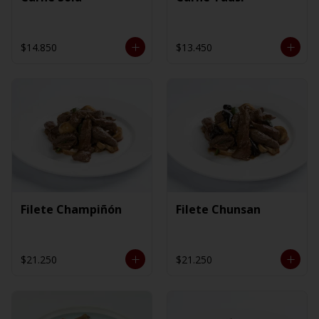
$14.850
$13.450
Filete Champiñón
Filete Chunsan
$21.250
$21.250