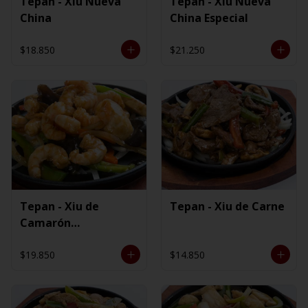
Tepan - Xiu Nueva
Tepan - Xiu Nueva
China
China Especial
$18.850
$21.250
Tepan - Xiu de
Tepan - Xiu de Carne
Camarón
Ecuatoriano
$19.850
$14.850