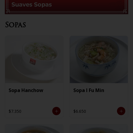
Sopas
Sopa Hanchow
Sopa I Fu Min
$7.350
$6.650