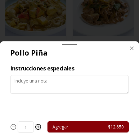
Cerdo Curry
Cerdo Mongoliano
Pollo Piña
$13.450
$12.650
Instrucciones especiales
Agregar
$12.650
Cerdo Solo
Cerdo Tausi