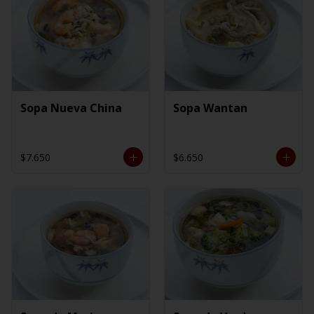
Sopa Nueva China
Sopa Wantan
$7.650
$6.650