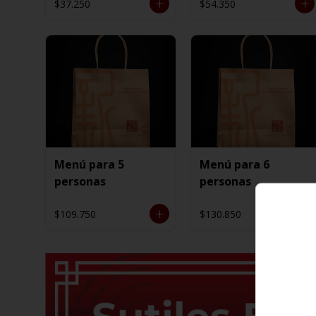
$37.250
$54.350
Menú para 5
Menú para 6
personas
personas
$109.750
$130.850