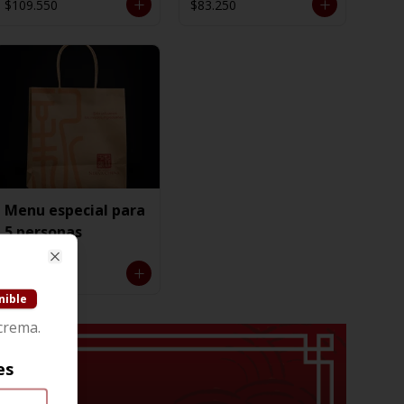
$109.550
$83.250
Menu especial para
5 personas
Close
$125.850
nible
crema.
es