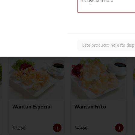
Este producto no esta disp
Wantan Especial
Wantan Frito
$7.350
$4.450