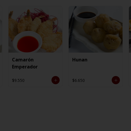
Camarón
Hunan
Emperador
$9.550
$6.650