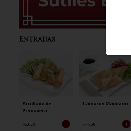
Entradas
Arrollado de
Camarón Mandarín
Primavera
$5.650
$7.850