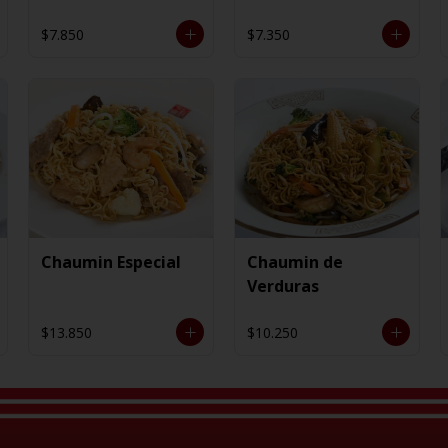
$7.850
$7.350
Chaumin Especial
Chaumin de
Verduras
$13.850
$10.250