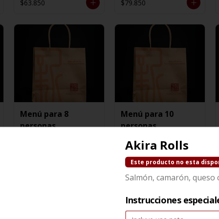
$63.850
$79.850
Menú para 8
Menú para 10
personas
personas
Akira Rolls
$163.550
$191.350
Este producto no esta dispo
Salmón, camarón, queso 
Instrucciones especial