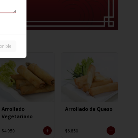
onible
Arrollado
Arrollado de Queso
Vegetariano
$4.950
$6.850