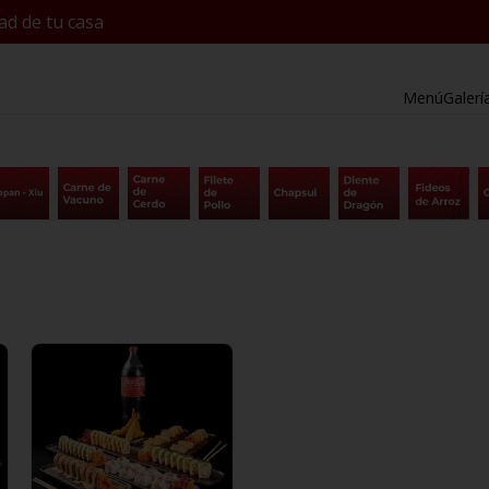
ad de tu casa
Menú
Galerí