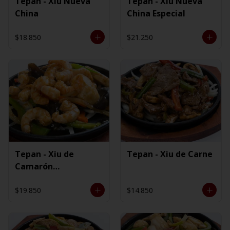
Tepan - Xiu Nueva
Tepan - Xiu Nueva
China
China Especial
$18.850
$21.250
Tepan - Xiu de
Tepan - Xiu de Carne
Camarón
Ecuatoriano
$19.850
$14.850