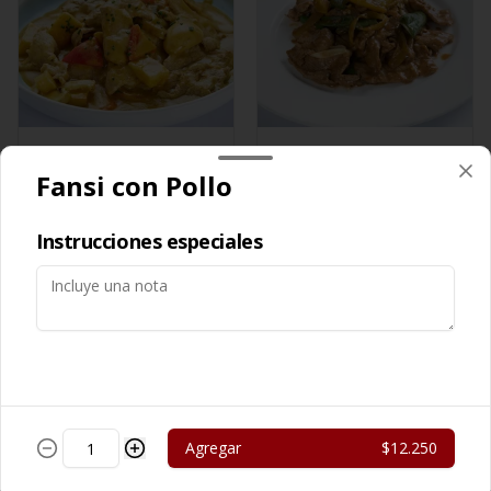
Cerdo Curry
Cerdo Mongoliano
Fansi con Pollo
$13.450
$12.650
Instrucciones especiales
Agregar
$12.250
Cerdo Solo
Cerdo Tausi