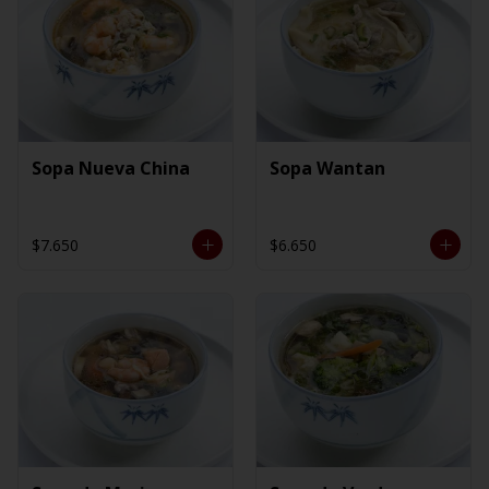
Sopa Nueva China
Sopa Wantan
$7.650
$6.650