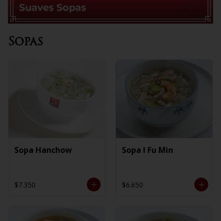
Sopas
Sopa Hanchow
Sopa I Fu Min
$7.350
$6.650