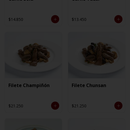
$14.850
$13.450
Filete Champiñón
Filete Chunsan
$21.250
$21.250