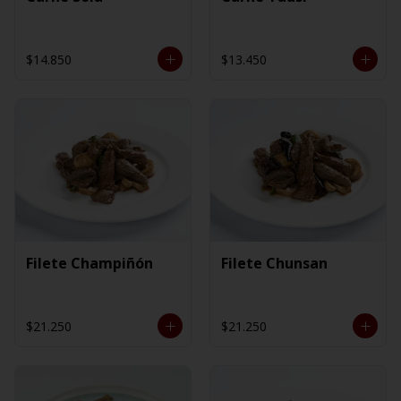
$14.850
$13.450
Filete Champiñón
Filete Chunsan
$21.250
$21.250