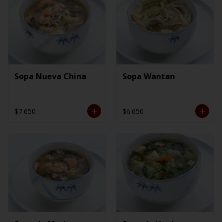
Sopa Nueva China
Sopa Wantan
$7.650
$6.650