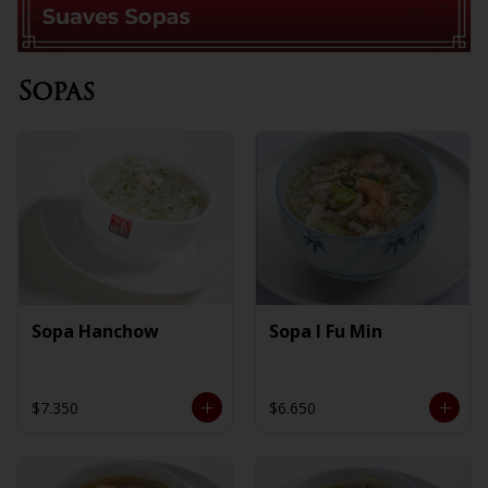
Sopas
Sopa Hanchow
Sopa I Fu Min
$7.350
$6.650