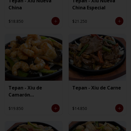
Tepan - Xiu Nueva
Tepan - Xiu Nueva
China
China Especial
$18.850
$21.250
Tepan - Xiu de
Tepan - Xiu de Carne
Camarón
Ecuatoriano
$19.850
$14.850