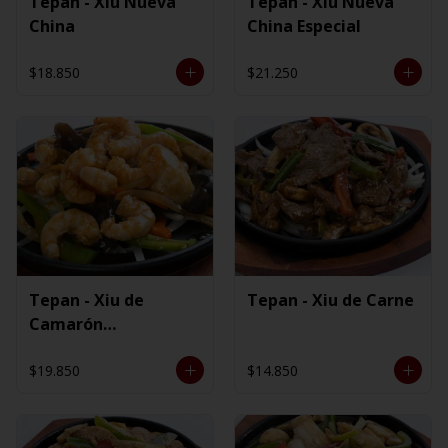
Tepan - Xiu Nueva
Tepan - Xiu Nueva
China
China Especial
$18.850
$21.250
Tepan - Xiu de
Tepan - Xiu de Carne
Camarón
Ecuatoriano
$19.850
$14.850