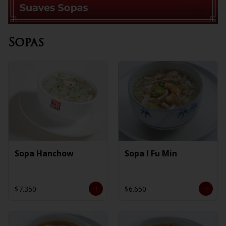
Sopas
Sopa Hanchow
Sopa I Fu Min
$7.350
$6.650