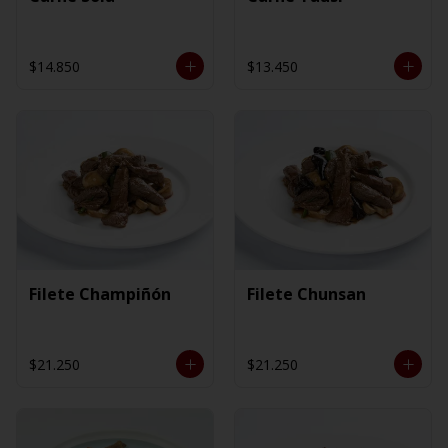
$14.850
$13.450
Filete Champiñón
Filete Chunsan
$21.250
$21.250