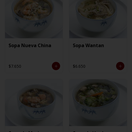
Sopa Nueva China
Sopa Wantan
$7.650
$6.650