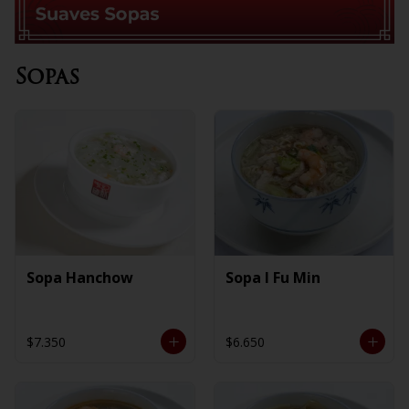
Sopas
Sopa Hanchow
Sopa I Fu Min
$7.350
$6.650