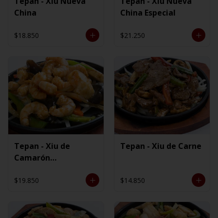
Tepan - Xiu Nueva
Tepan - Xiu Nueva
China
China Especial
$18.850
$21.250
Tepan - Xiu de
Tepan - Xiu de Carne
Camarón
Ecuatoriano
$19.850
$14.850