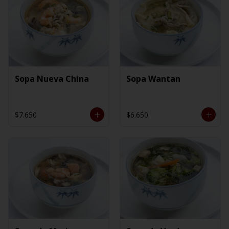
Sopa Nueva China
Sopa Wantan
$7.650
$6.650