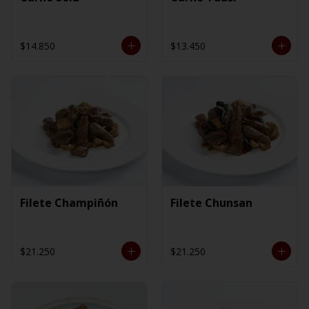
$14.850
$13.450
Filete Champiñón
Filete Chunsan
$21.250
$21.250