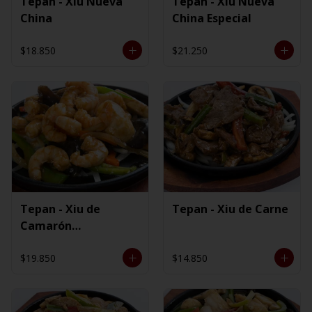
Tepan - Xiu Nueva
Tepan - Xiu Nueva
China
China Especial
$18.850
$21.250
Tepan - Xiu de
Tepan - Xiu de Carne
Camarón
Ecuatoriano
$19.850
$14.850