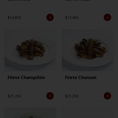
$14.850
$13.450
Filete Champiñón
Filete Chunsan
$21.250
$21.250