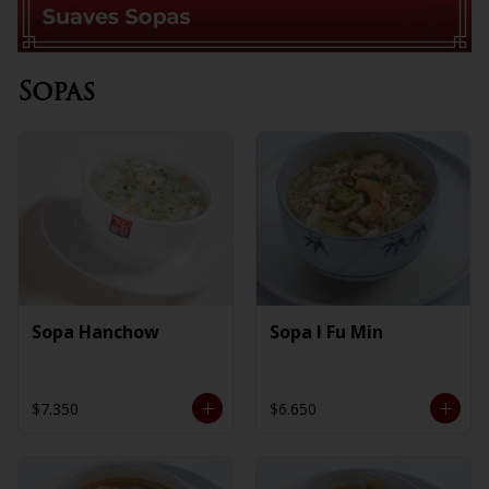
Sopas
Sopa Hanchow
Sopa I Fu Min
$7.350
$6.650