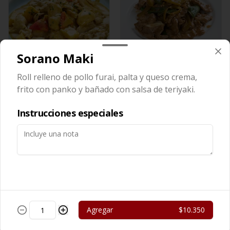
Sorano Maki
Cerdo Curry
Cerdo Mongoliano
Roll relleno de pollo furai, palta y queso crema,
frito con panko y bañado con salsa de teriyaki.
$13.450
$12.650
Instrucciones especiales
Agregar
$10.350
Cerdo Solo
Cerdo Tausi