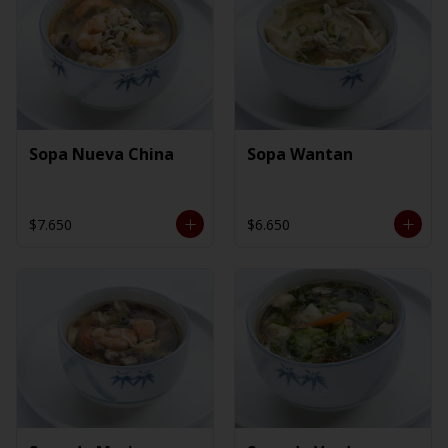
Sopa Nueva China
Sopa Wantan
$7.650
$6.650