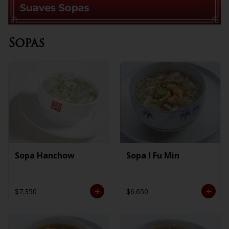
Sopas
Sopa Hanchow
Sopa I Fu Min
$7.350
$6.650