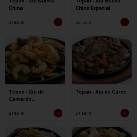
Tepan - Xiu Nueva
Tepan - Xiu Nueva
China
China Especial
$18.850
$21.250
Tepan - Xiu de
Tepan - Xiu de Carne
Camarón
Ecuatoriano
$19.850
$14.850