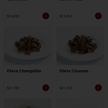
$14.850
$13.450
Filete Champiñón
Filete Chunsan
$21.250
$21.250