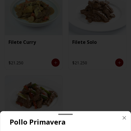
Filete Curry
Filete Solo
$21.250
$21.250
Pollo Primavera
Filete Tausi