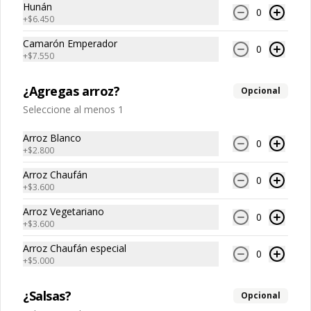
Hunán
0
+
$6.450
$12.650
Camarón Emperador
$12.650
0
+
$7.550
¿Agregas arroz?
Opcional
Seleccione al menos 1
Arroz Blanco
0
+
$2.800
Arroz Chaufán
0
+
$3.600
Cerdo Champiñón
Cerdo Chunsan
Arroz Vegetariano
0
+
$3.600
Arroz Chaufán especial
$13.450
$13.750
0
+
$5.000
¿Salsas?
Opcional