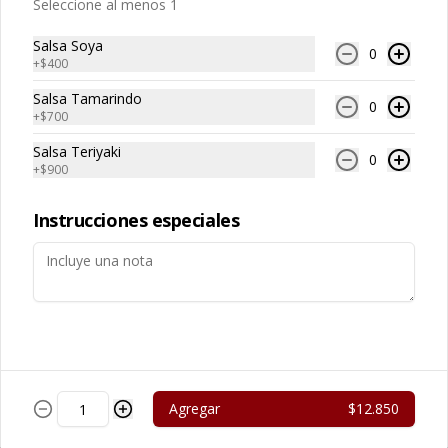
Seleccione al menos 1
Salsa Soya
0
+
$400
Salsa Tamarindo
0
+
$700
Cerdo Curry
Cerdo Mongoliano
Salsa Teriyaki
0
+
$900
$13.450
$12.650
Instrucciones especiales
Agregar
$12.850
Cerdo Solo
Cerdo Tausi