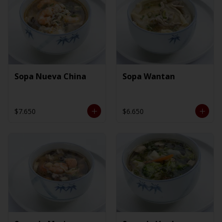
Sopa Nueva China
Sopa Wantan
$7.650
$6.650