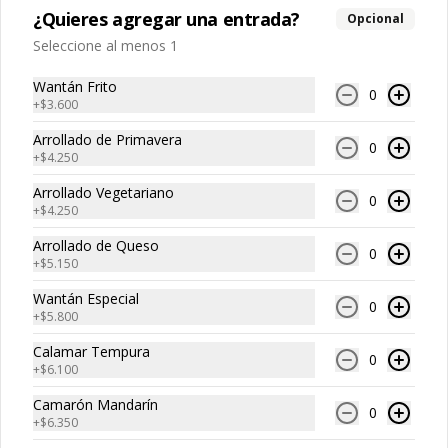
¿Quieres agregar una entrada?
Opcional
Seleccione al menos 1
$20.250
Wantán Frito
0
+
$3.600
Arrollado de Primavera
0
+
$4.250
Arrollado Vegetariano
0
Cerdo
+
$4.250
Arrollado de Queso
0
+
$5.150
Wantán Especial
0
+
$5.800
Calamar Tempura
0
+
$6.100
Camarón Mandarín
0
+
$6.350
Costillar Cantonés
Cerdo Cebollin