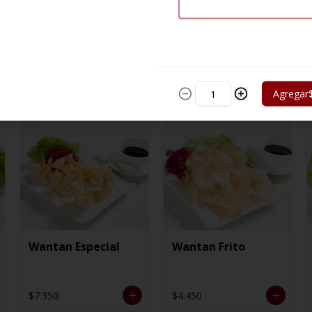
Agregar
Wantan Especial
Wantan Frito
$7.350
$4.450