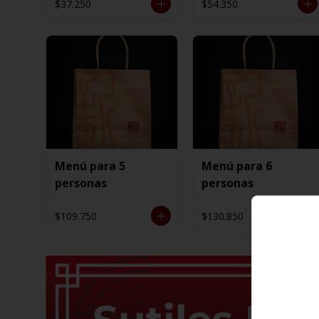
$37.250
$54.350
Menú para 5
Menú para 6
personas
personas
$109.750
$130.850