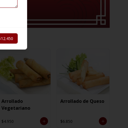
$12.450
Arrollado
Arrollado de Queso
Vegetariano
$4.950
$6.850