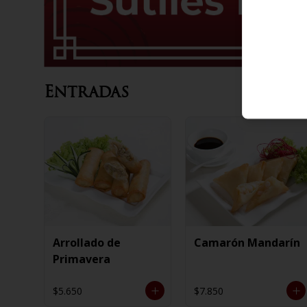
Entradas
Arrollado de
Camarón Mandarín
Primavera
$5.650
$7.850