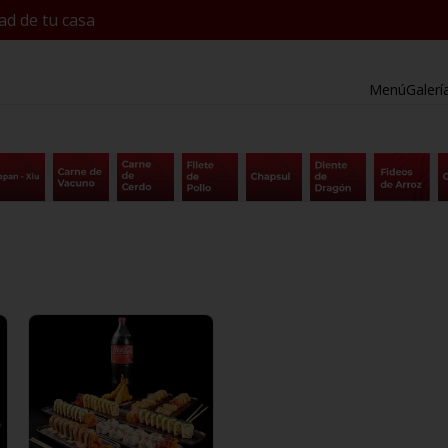
ad de tu casa
Menú
Galerí