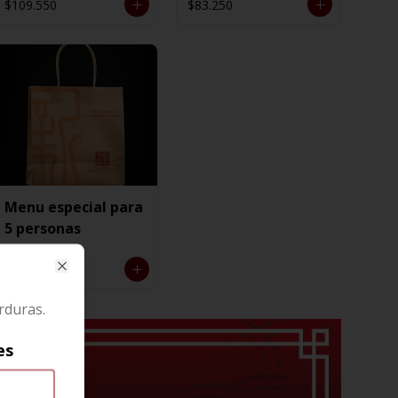
$109.550
$83.250
Menu especial para
5 personas
$125.850
Close
rduras.
es