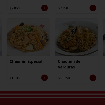
$7.850
$7.350
Chaumin Especial
Chaumin de
Verduras
$13.850
$10.250