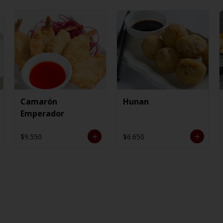
Camarón
Hunan
Emperador
$9.550
$6.650