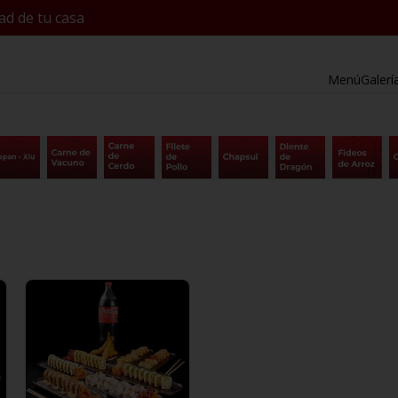
ad de tu casa
Menú
Galerí