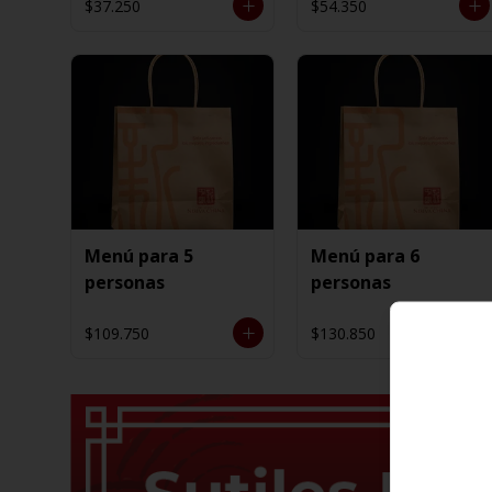
$37.250
$54.350
Menú para 5
Menú para 6
personas
personas
$109.750
$130.850