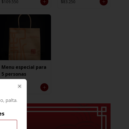
$109.550
$83.250
Menu especial para
5 personas
$125.850
Close
, palta.
es