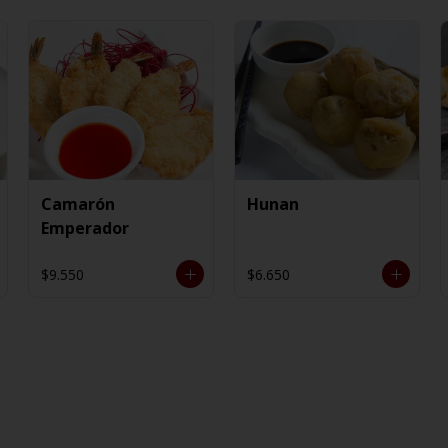
Camarón
Hunan
Emperador
$9.550
$6.650