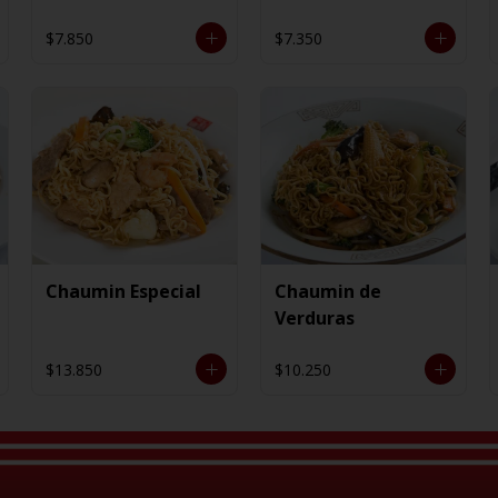
$7.850
$7.350
Chaumin Especial
Chaumin de
Verduras
$13.850
$10.250