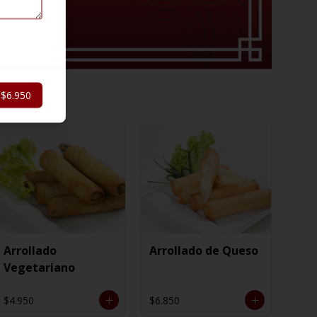
$6.950
Arrollado
Arrollado de Queso
Vegetariano
$4.950
$6.850