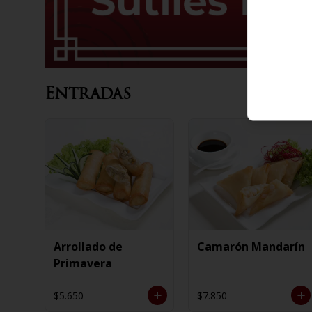
Entradas
Arrollado de
Camarón Mandarín
Primavera
$5.650
$7.850