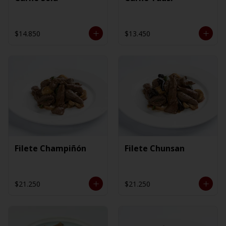
$14.850
$13.450
Filete Champiñón
Filete Chunsan
$21.250
$21.250