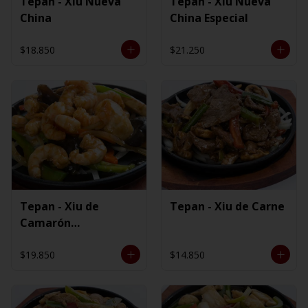
Tepan - Xiu Nueva
Tepan - Xiu Nueva
China
China Especial
$18.850
$21.250
Tepan - Xiu de
Tepan - Xiu de Carne
Camarón
Ecuatoriano
$19.850
$14.850