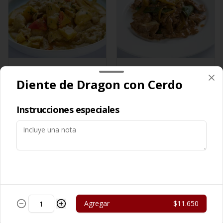
Cerdo Curry
Cerdo Mongoliano
Diente de Dragon con Cerdo
$13.450
$12.650
Instrucciones especiales
Agregar
$11.650
Cerdo Solo
Cerdo Tausi