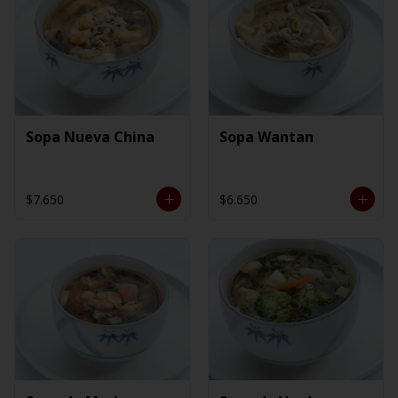
Sopa Nueva China
Sopa Wantan
$7.650
$6.650