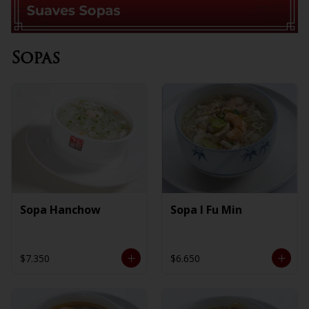
Sopas
Sopa Hanchow
Sopa I Fu Min
$7.350
$6.650