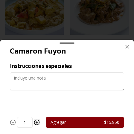
Cerdo Curry
Cerdo Mongoliano
Camaron Fuyon
$13.450
$12.650
Instrucciones especiales
Agregar
$15.850
Cerdo Solo
Cerdo Tausi