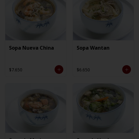
Sopa Nueva China
Sopa Wantan
$7.650
$6.650