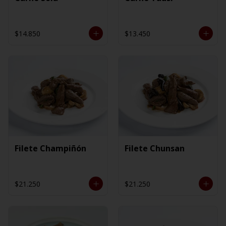
$14.850
$13.450
Filete Champiñón
Filete Chunsan
$21.250
$21.250