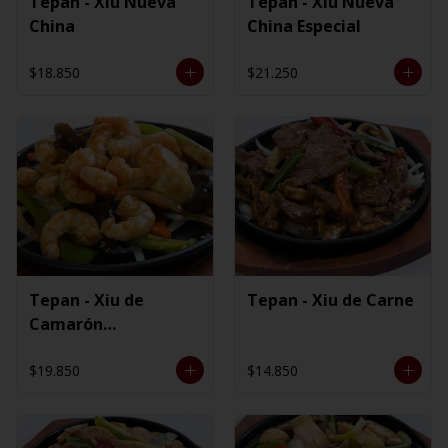
Tepan - Xiu Nueva
Tepan - Xiu Nueva
China
China Especial
$18.850
$21.250
Tepan - Xiu de
Tepan - Xiu de Carne
Camarón
Ecuatoriano
$19.850
$14.850