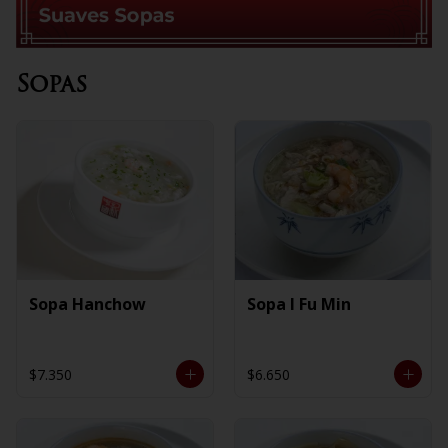
Sopas
Sopa Hanchow
Sopa I Fu Min
$7.350
$6.650