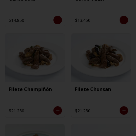
$14.850
$13.450
Filete Champiñón
Filete Chunsan
$21.250
$21.250