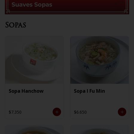
Sopas
Sopa Hanchow
Sopa I Fu Min
$7.350
$6.650