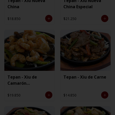
Tepan - Xiu Nueva
Tepan - Xiu Nueva
China
China Especial
$18.850
$21.250
Tepan - Xiu de
Tepan - Xiu de Carne
Camarón
Ecuatoriano
$19.850
$14.850