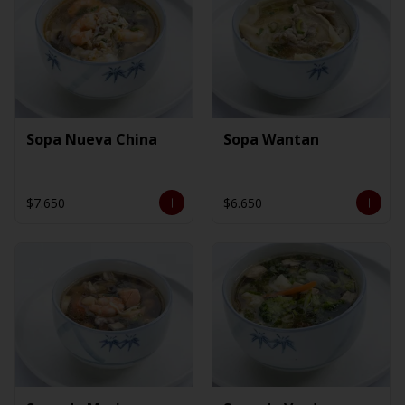
Sopa Nueva China
Sopa Wantan
$7.650
$6.650