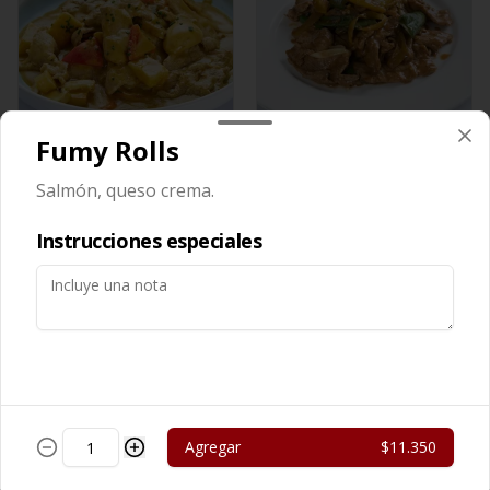
Fumy Rolls
Cerdo Curry
Cerdo Mongoliano
Salmón, queso crema.
$13.450
$12.650
Instrucciones especiales
Agregar
$11.350
Cerdo Solo
Cerdo Tausi