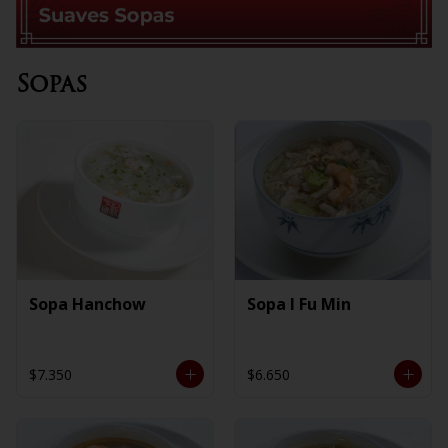
Sopas
Sopa Hanchow
Sopa I Fu Min
$7.350
$6.650