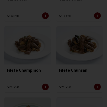
$14.850
$13.450
Filete Champiñón
Filete Chunsan
$21.250
$21.250