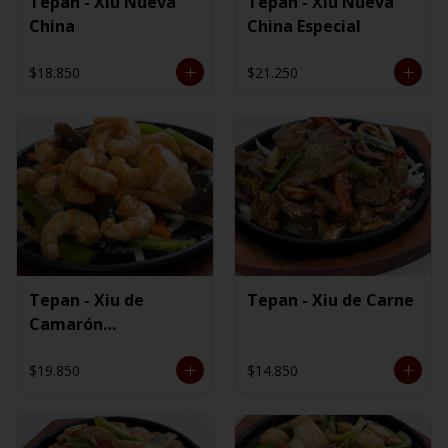
Tepan - Xiu Nueva
Tepan - Xiu Nueva
China
China Especial
$18.850
$21.250
Tepan - Xiu de
Tepan - Xiu de Carne
Camarón
Ecuatoriano
$19.850
$14.850