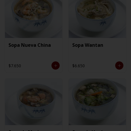
Sopa Nueva China
Sopa Wantan
$7.650
$6.650