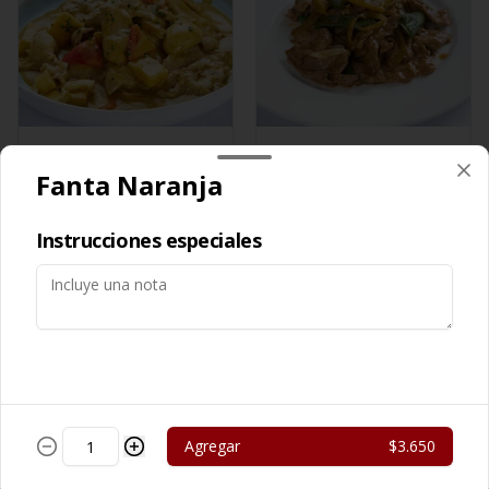
Cerdo Curry
Cerdo Mongoliano
Fanta Naranja
$13.450
$12.650
Instrucciones especiales
Agregar
$3.650
Cerdo Solo
Cerdo Tausi