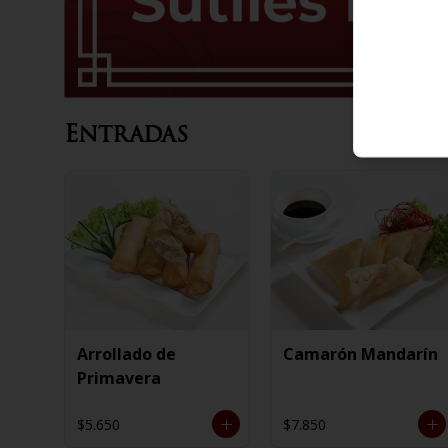
Entradas
Arrollado de
Camarón Mandarín
Primavera
$5.650
$7.850