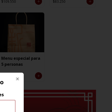
$109.550
$83.250
Menu especial para
5 personas
$125.850
do
Close
es