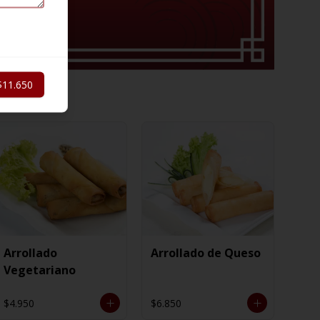
$11.650
Arrollado
Arrollado de Queso
Vegetariano
$4.950
$6.850