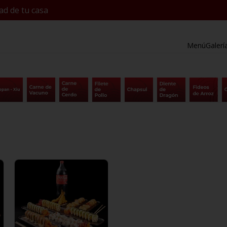
ad de tu casa
Menú
Galerí