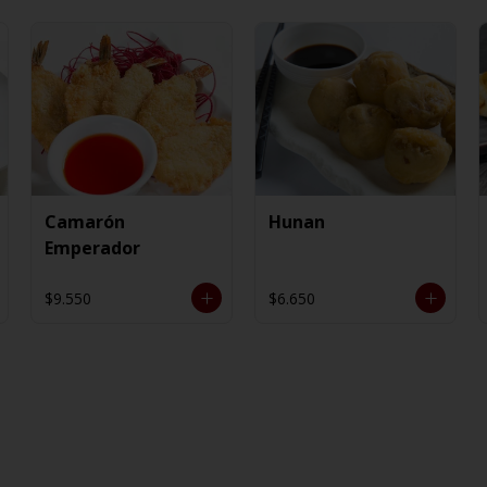
Camarón
Hunan
Emperador
$9.550
$6.650