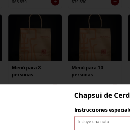
$63.850
$79.850
Menú para 8
Menú para 10
personas
personas
$163.550
$191.350
Chapsui de Cer
Instrucciones especial