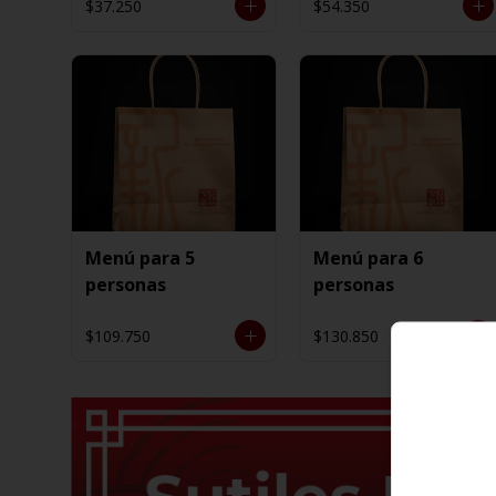
$37.250
$54.350
Menú para 5
Menú para 6
personas
personas
$109.750
$130.850