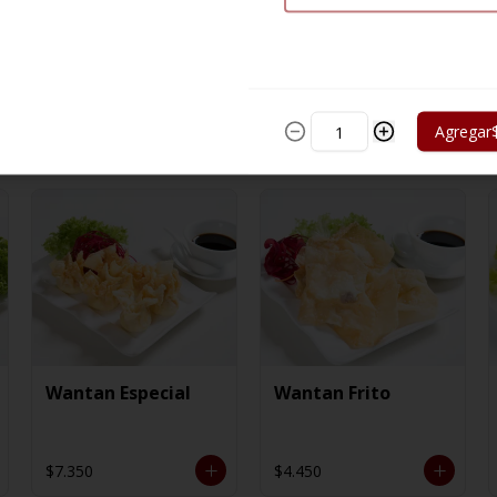
Agregar
Wantan Especial
Wantan Frito
$7.350
$4.450