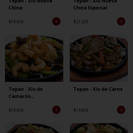
Tepan - Xiu Nueva
Tepan - Xiu Nueva
China
China Especial
$18.850
$21.250
Tepan - Xiu de
Tepan - Xiu de Carne
Camarón
Ecuatoriano
$19.850
$14.850