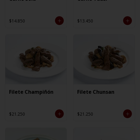
$14.850
$13.450
Filete Champiñón
Filete Chunsan
$21.250
$21.250