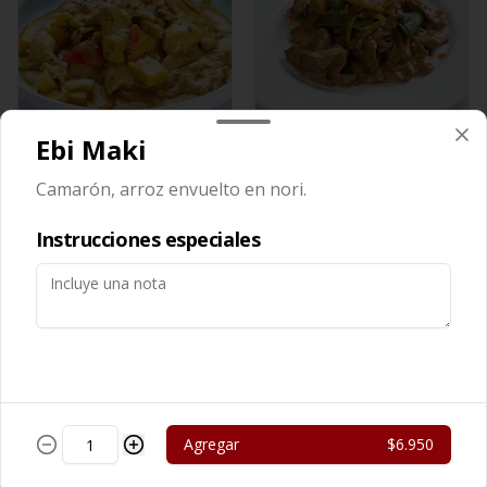
Ebi Maki
Cerdo Curry
Cerdo Mongoliano
Camarón, arroz envuelto en nori.
$13.450
$12.650
Instrucciones especiales
Agregar
$6.950
Cerdo Solo
Cerdo Tausi