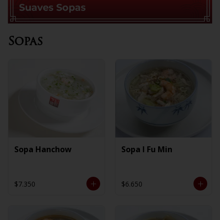
Sopas
Sopa Hanchow
Sopa I Fu Min
$7.350
$6.650