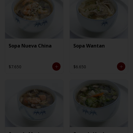
Sopa Nueva China
Sopa Wantan
$7.650
$6.650