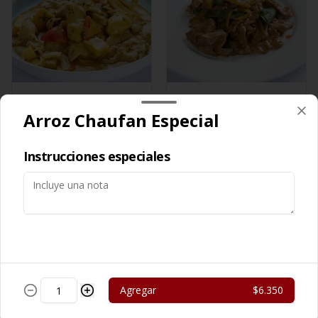
Cerdo Curry
Cerdo Mongoliano
Arroz Chaufan Especial
$13.450
$12.650
Instrucciones especiales
Agregar
$6.350
Cerdo Solo
Cerdo Tausi