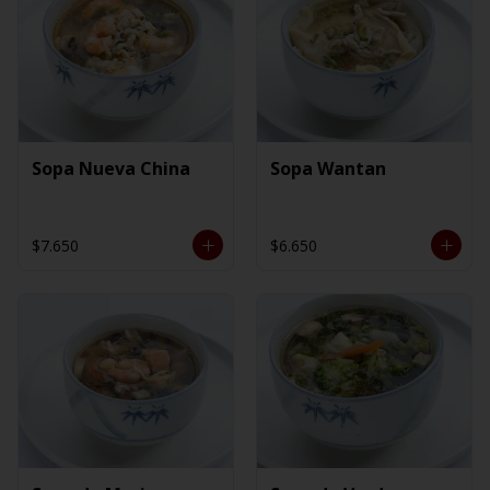
Sopa Nueva China
Sopa Wantan
$7.650
$6.650