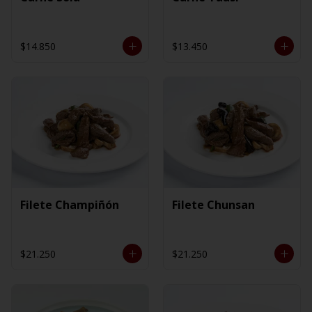
$14.850
$13.450
Filete Champiñón
Filete Chunsan
$21.250
$21.250