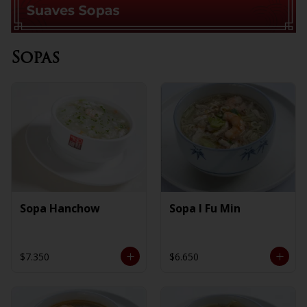
Sopas
Sopa Hanchow
Sopa I Fu Min
$7.350
$6.650