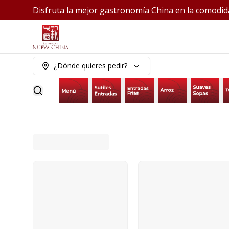
Disfruta la mejor gastronomía China en la comodid
¿Dónde quieres pedir?