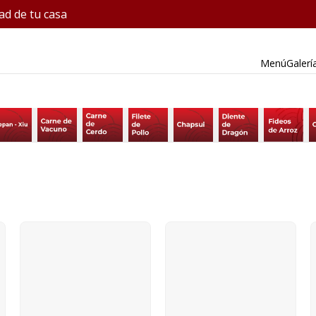
ad de tu casa
Menú
Galerí