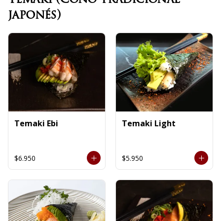
japonés)
Temaki Ebi
Temaki Light
$6.950
$5.950