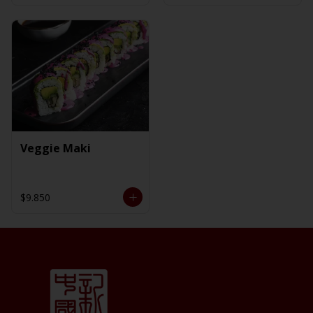
Veggie Maki
$9.850