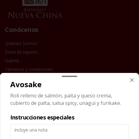
Conócenos
Quienes Somos
Zona de reparto
Galería
Términos y condiciones
Política de privacidad
Avosake
Redes sociales
Roll relleno de salmón, palta y queso crema,
cubierto de palta, salsa spicy, unagui y furikake.
Instagram
Instrucciones especiales
Mi cuenta
Pedir