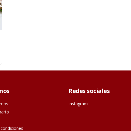
nos
Redes sociales
omos
Instagram
parto
 condiciones