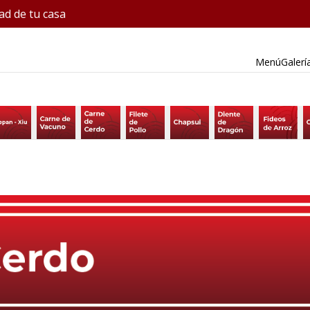
ad de tu casa
Menú
Galerí