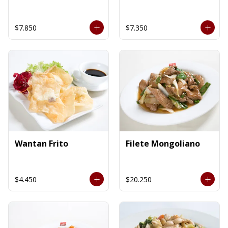
$7.850
$7.350
Wantan Frito
Filete Mongoliano
$4.450
$20.250