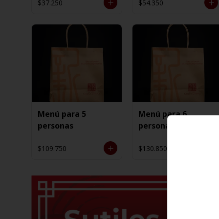
$37.250
$54.350
Menú para 5
Menú para 6
personas
personas
$109.750
$130.850