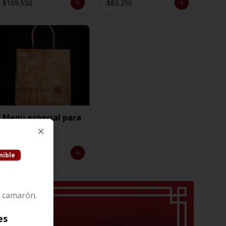
$109.550
$83.250
Menu especial para
5 personas
Close
$125.850
nible
y camarón.
es