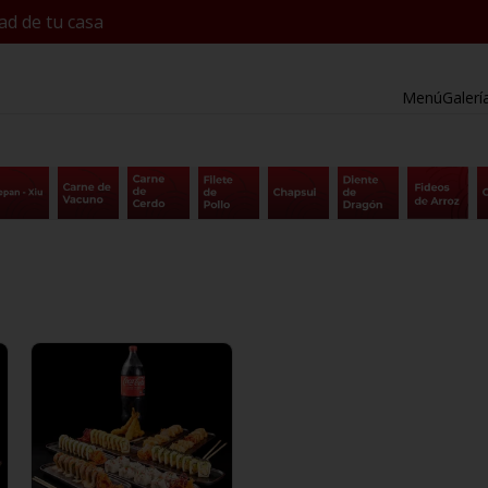
ad de tu casa
Menú
Galerí