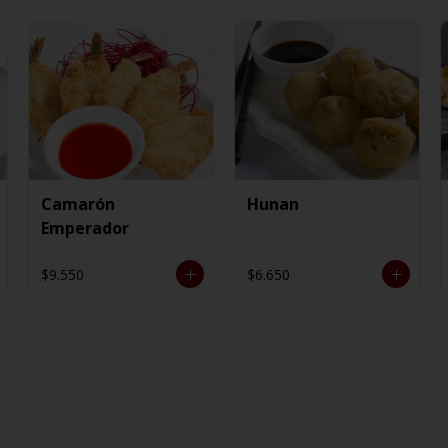
Camarón
Hunan
Emperador
$9.550
$6.650