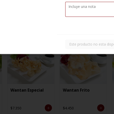
Este producto no esta disp
Wantan Especial
Wantan Frito
$7.350
$4.450