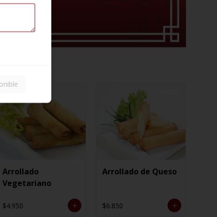
onible
Arrollado
Arrollado de Queso
Vegetariano
$4.950
$6.850