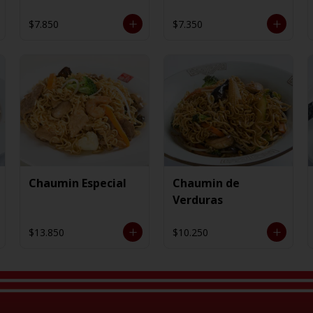
$7.850
$7.350
Chaumin Especial
Chaumin de
Verduras
$13.850
$10.250