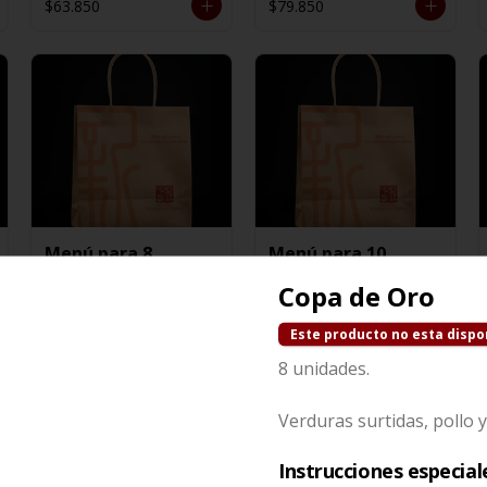
$63.850
$79.850
Menú para 8
Menú para 10
personas
personas
Copa de Oro
$163.550
$191.350
Este producto no esta dispo
8 unidades.
Verduras surtidas, pollo 
Instrucciones especial