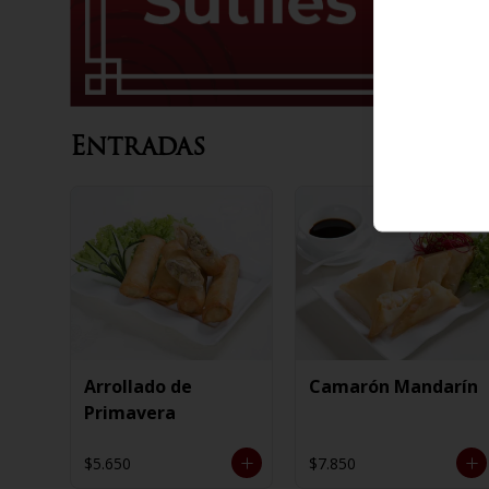
Entradas
Arrollado de
Camarón Mandarín
Primavera
$5.650
$7.850