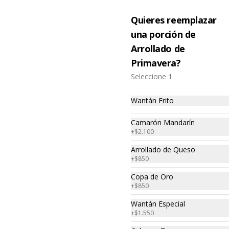
$63.850
$79.850
Quieres reemplazar
una porción de
Arrollado de
Primavera?
Seleccione 1
Wantán Frito
Menú para 8
Menú para 10
Camarón Mandarín
personas
personas
+
$2.100
Arrollado de Queso
$163.550
$191.350
+
$850
Copa de Oro
+
$850
Wantán Especial
+
$1.550