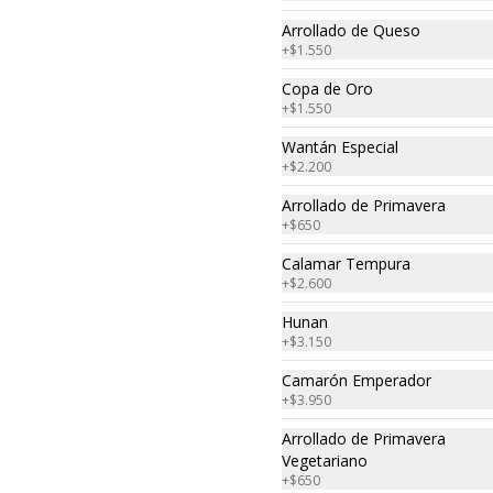
Arrollado de Queso
+
$1.550
Copa de Oro
+
$1.550
Wantán Especial
+
$2.200
Arrollado de Primavera
+
$650
Calamar Tempura
+
$2.600
Hunan
+
$3.150
Camarón Emperador
+
$3.950
Menú para 3
Menú especial para
Arrollado de Primavera
personas
3 personas
Vegetariano
+
$650