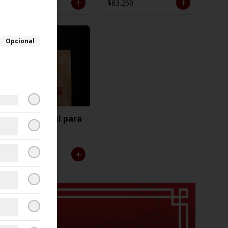
$109.550
$83.250
Opcional
Menu especial para
5 personas
$125.850