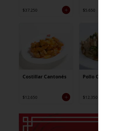
$37.250
$5.650
Costillar Cantonés
Pollo Chiten
$12.650
$12.350