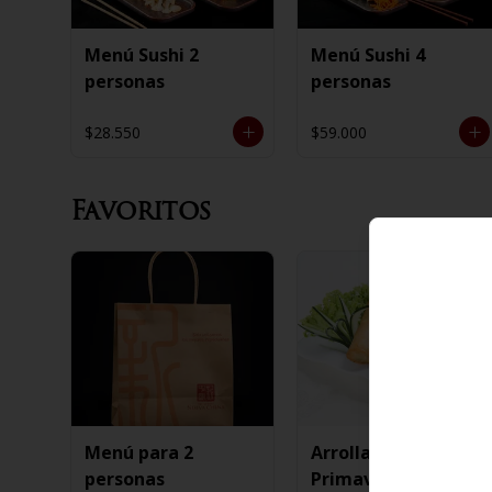
Menú Sushi 2
Menú Sushi 4
personas
personas
$28.550
$59.000
Favoritos
Menú para 2
Arrollado de
personas
Primavera