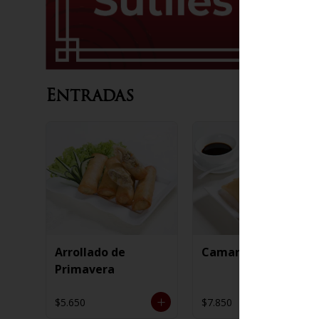
Entradas
Arrollado de
Camarón Mandarín
Primavera
$5.650
$7.850