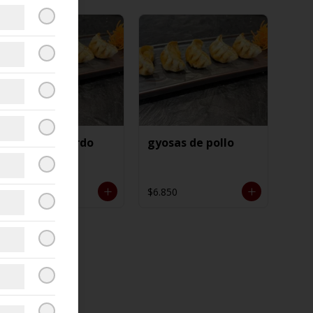
gyosas de cerdo
gyosas de pollo
$6.850
$6.850