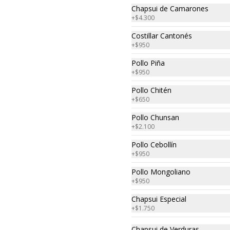
Chapsui de Camarones
+
$4.300
Costillar Cantonés
+
$950
Pollo Piña
+
$950
Pollo Chitén
+
$650
Camarón
Hunan
Emperador
Pollo Chunsan
+
$2.100
$9.550
$6.650
Pollo Cebollín
+
$950
Pollo Mongoliano
+
$950
Chapsui Especial
+
$1.750
Chapsui de Verduras