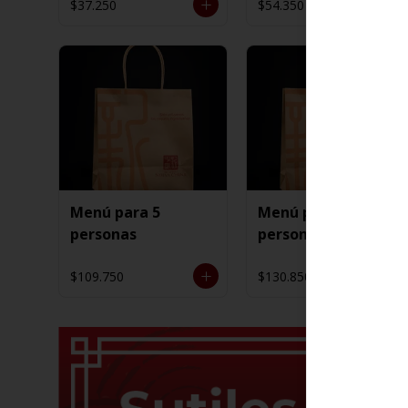
$37.250
$54.350
Menú para 5
Menú para 6
personas
personas
$109.750
$130.850