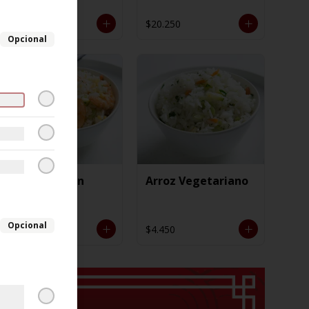
$4.450
$20.250
Opcional
Arroz Chaufan
Arroz Vegetariano
Especial
Opcional
$6.350
$4.450