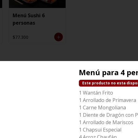
Menú Sushi 6
personas
$77.300
Menú para 4 pe
Este producto no esta dispo
1 Wantán Frito
1 Arrollado de Primavera
1 Carne Mongoliana
1 Diente de Dragón con P
1 Arrollado de Mariscos
Camarón Mandarín
Wantan Especial
1 Chapsui Especial
4 Arroz Chaufán