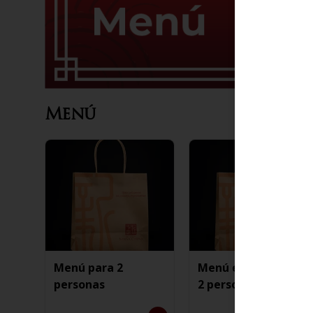
Menú
Menú para 2
Menú especial para
personas
2 personas