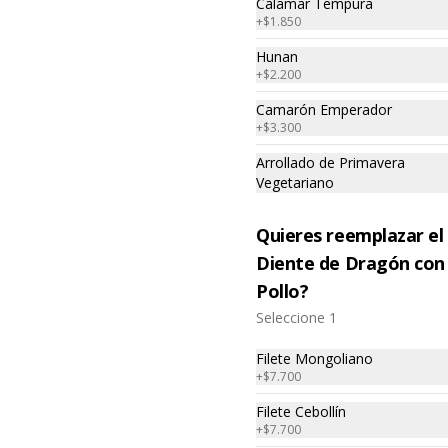
Calamar Tempura
+
$1.850
Hunan
+
$2.200
Camarón Emperador
+
$3.300
Arrollado de Primavera
Vegetariano
Quieres reemplazar el
Diente de Dragón con
Pollo?
Seleccione 1
Wantan Especial
Wantan Frito
Filete Mongoliano
+
$7.700
Filete Cebollín
$7.350
$4.450
+
$7.700