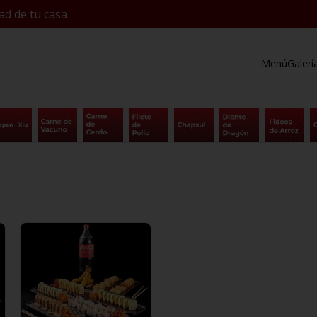
ad de tu casa
Menú
Galerí