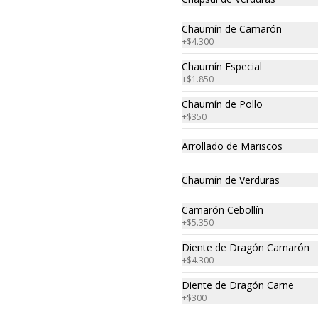
Chaumín de Camarón
+
$4.300
Chaumín Especial
+
$1.850
Chaumín de Pollo
+
$350
Arrollado de Mariscos
Chaumín de Verduras
Camarón Cebollín
+
$5.350
Diente de Dragón Camarón
+
$4.300
Diente de Dragón Carne
+
$300