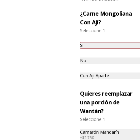
$7.850
$7.350
¿Carne Mongoliana
Con Ají?
Seleccione 1
Si
No
Con Ají Aparte
Chaumin Especial
Chaumin de
Verduras
Quieres reemplazar
una porción de
$13.850
$10.250
Wantán?
Seleccione 1
Camarón Mandarín
+
$2.750