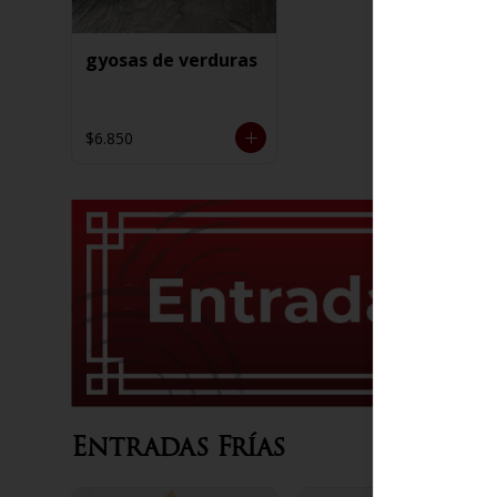
gyosas de verduras
$6.850
Entradas Frías