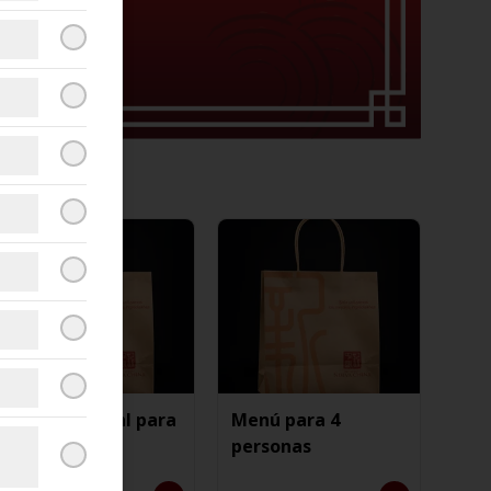
Menú especial para
Menú para 4
4 personas
personas