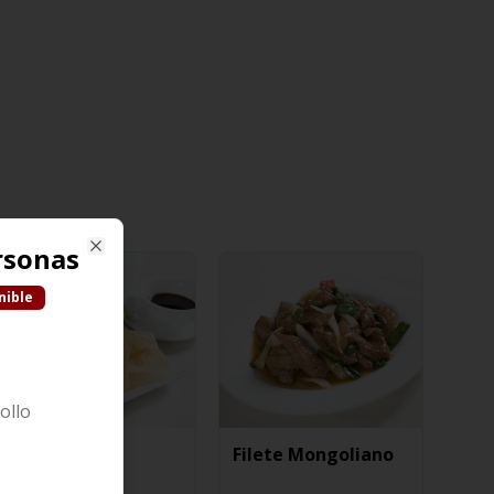
rsonas
Close
nible
ollo
Wantan Frito
Filete Mongoliano