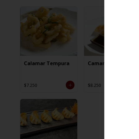
Calamar Tempura
Camaron Tempura
$7.250
$8.250