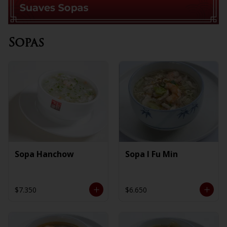
Sopas
Sopa Hanchow
Sopa I Fu Min
$7.350
$6.650