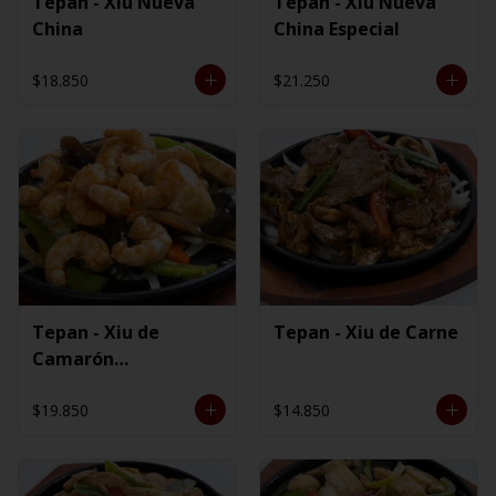
Tepan - Xiu Nueva
Tepan - Xiu Nueva
China
China Especial
$18.850
$21.250
Tepan - Xiu de
Tepan - Xiu de Carne
Camarón
Ecuatoriano
$19.850
$14.850