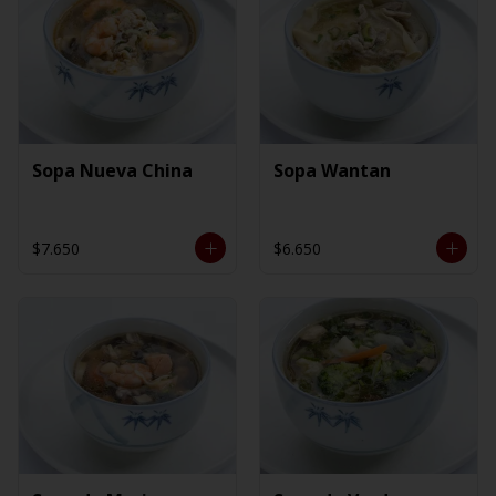
Sopa Nueva China
Sopa Wantan
$7.650
$6.650