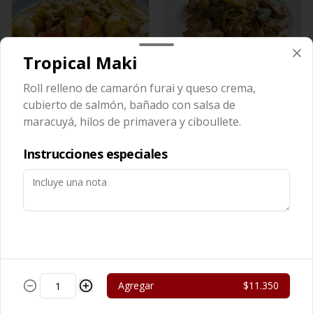
Tropical Maki
Roll relleno de camarón furai y queso crema,
Cerdo Curry
Cerdo Mongoliano
cubierto de salmón, bañado con salsa de
maracuyá, hilos de primavera y ciboullete.
$13.450
$12.650
Instrucciones especiales
Agregar
$11.350
Cerdo Solo
Cerdo Tausi