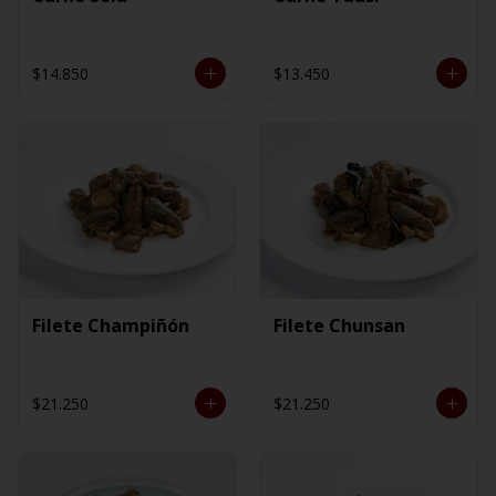
$14.850
$13.450
Filete Champiñón
Filete Chunsan
$21.250
$21.250