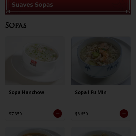
Sopas
Sopa Hanchow
Sopa I Fu Min
$7.350
$6.650