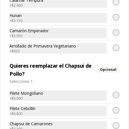
Calamar Tempura
+
$2.600
Hunan
+
$3.150
Camarón Emperador
+
$3.950
Carne Chunsan
Carne Mongoliana
Arrollado de Primavera Vegetariano
+
$650
$14.850
$13.450
Quieres reemplazar el Chapsui de
Opcional
Pollo?
Seleccione 1
Filete Mongoliano
+
$6.800
Filete Cebollín
+
$6.800
Chapsui de Camarones
Carne Sola
Carne Tausi
+
$3.300