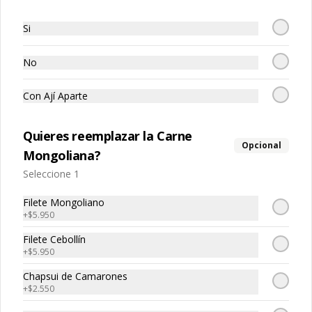
Sopa de Mariscos
Sopa de Verduras
Si
$7.850
$4.950
No
Con Ají Aparte
Quieres reemplazar la Carne
Opcional
Tepan - Xiu
Mongoliana?
Seleccione 1
Filete Mongoliano
+
$5.950
Filete Cebollín
+
$5.950
Chapsui de Camarones
+
$2.550