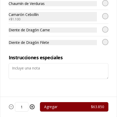
Chaumín de Verduras
Camarón Cebollín
+
$1.100
Diente de Dragón Carne
Cerdo Curry
Cerdo Mongoliano
Diente de Dragón Filete
$13.450
$12.650
Instrucciones especiales
Agregar
$63.850
Cerdo Solo
Cerdo Tausi