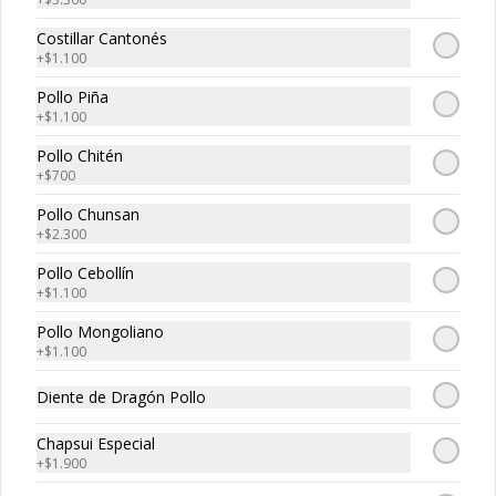
Costillar Cantonés
+
$1.100
$14.850
$13.450
Pollo Piña
+
$1.100
Pollo Chitén
+
$700
Pollo Chunsan
+
$2.300
Pollo Cebollín
+
$1.100
Filete Champiñón
Filete Chunsan
Pollo Mongoliano
+
$1.100
Diente de Dragón Pollo
$21.250
$21.250
Chapsui Especial
+
$1.900