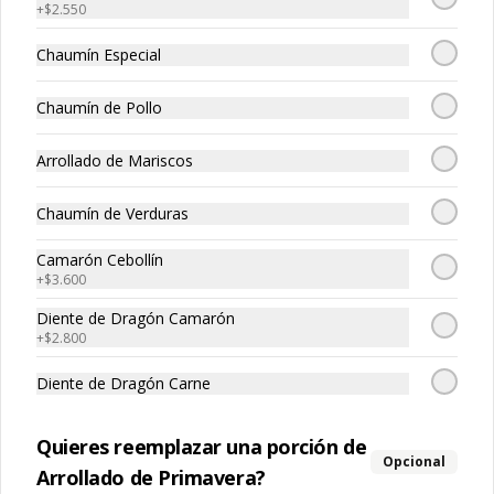
+
$2.550
Chaumín Especial
Chaumín de Pollo
Arrollado de Mariscos
Tepan - Xiu de Cerdo
Tepan - Xiu de
Cogrio
Chaumín de Verduras
$13.650
$21.250
Camarón Cebollín
+
$3.600
Diente de Dragón Camarón
+
$2.800
Diente de Dragón Carne
Quieres reemplazar una porción de
Opcional
Arrollado de Primavera?
Tepan - Xiu de Filete
Tepan - Xiu de