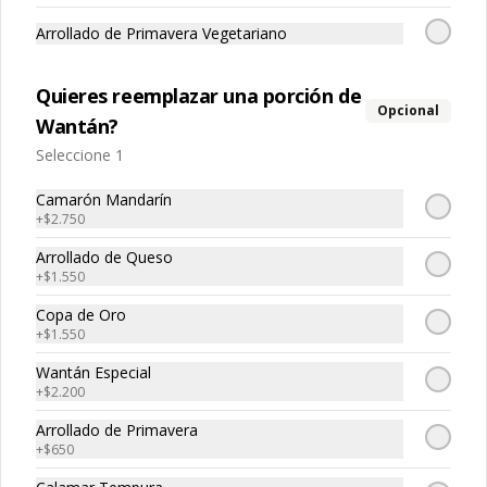
Arrollado de Primavera Vegetariano
Carne de Vacuno
Quieres reemplazar una porción de
Opcional
Wantán?
Seleccione 1
Camarón Mandarín
+
$2.750
Arrollado de Queso
+
$1.550
Copa de Oro
Filete Mongoliano
Carne Champiñon
+
$1.550
Wantán Especial
+
$2.200
$20.250
$14.250
Arrollado de Primavera
+
$650