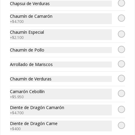
Chapsui de Verduras
Chaumín de Camarón
+
$4.700
Chaumín Especial
+
$2.100
Filete Curry
Filete Solo
Chaumín de Pollo
Arrollado de Mariscos
$21.250
$21.250
Chaumín de Verduras
Camarón Cebollín
+
$5.950
Diente de Dragón Camarón
+
$4.700
Diente de Dragón Carne
+
$400
Filete Tausi