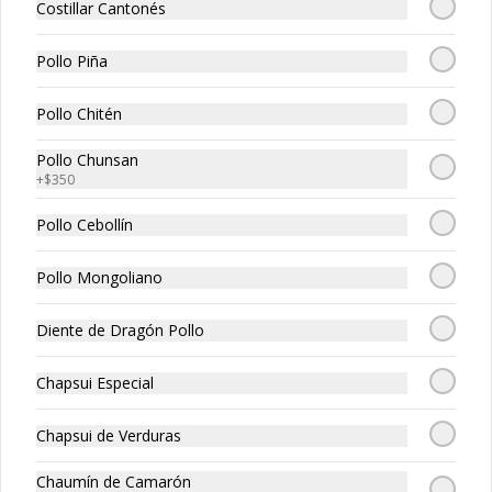
Tepan - Xiu Nueva
Tepan - Xiu Nueva
Costillar Cantonés
China
China Especial
Pollo Piña
$18.850
$21.250
Pollo Chitén
Pollo Chunsan
+
$350
Pollo Cebollín
Pollo Mongoliano
Tepan - Xiu de
Tepan - Xiu de Carne
Diente de Dragón Pollo
Camarón
Ecuatoriano
Chapsui Especial
$19.850
$14.850
Chapsui de Verduras
Chaumín de Camarón