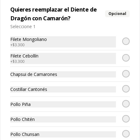
Quieres reemplazar el Diente de
Opcional
Dragón con Camarón?
$20.250
Seleccione 1
Filete Mongoliano
+
$3.300
Filete Cebollín
+
$3.300
Cerdo
Chapsui de Camarones
Costillar Cantonés
Pollo Piña
Pollo Chitén
Pollo Chunsan
Costillar Cantonés
Cerdo Cebollin