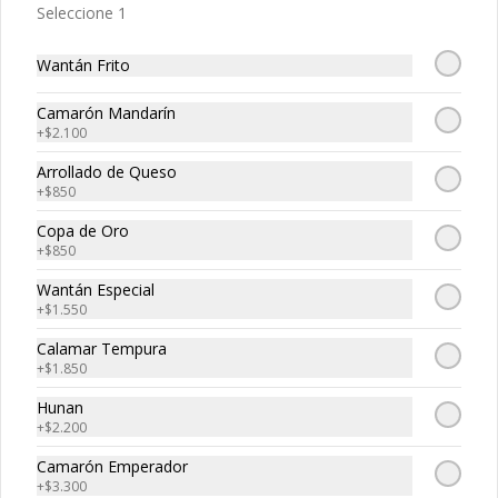
Seleccione 1
Mariscos Surtidos
Wantán Frito
$21.250
$18.850
Camarón Mandarín
+
$2.100
Arrollado de Queso
+
$850
Copa de Oro
+
$850
Wantán Especial
+
$1.550
Tepan - Xiu de Pollo
Calamar Tempura
+
$1.850
Hunan
$13.650
+
$2.200
Camarón Emperador
+
$3.300