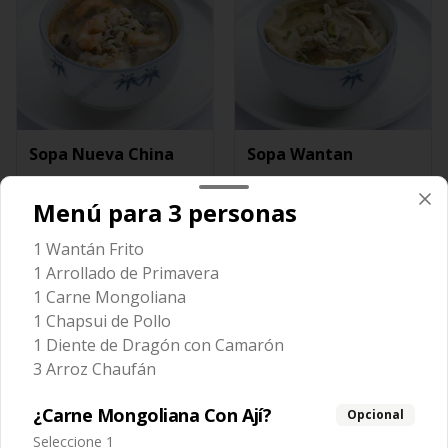
Sopa Nueva China
Sopa Wantan
Menú para 3 personas
$7.650
$6.650
1 Wantán Frito
1 Arrollado de Primavera
1 Carne Mongoliana
1 Chapsui de Pollo
1 Diente de Dragón con Camarón
3 Arroz Chaufán
¿Carne Mongoliana Con Ají?
Opcional
Seleccione 1