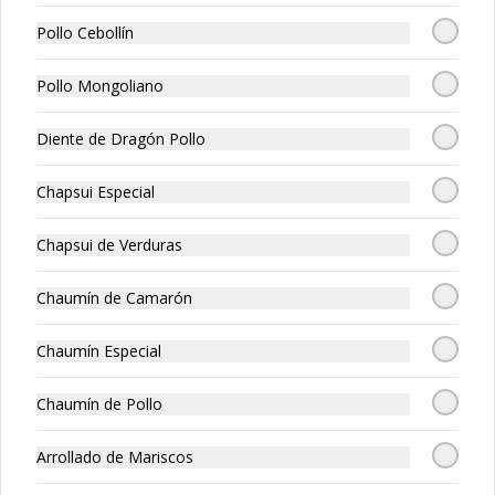
Pollo Cebollín
$12.650
$12.650
Pollo Mongoliano
Diente de Dragón Pollo
Chapsui Especial
Chapsui de Verduras
Chaumín de Camarón
Cerdo Champiñón
Cerdo Chunsan
Chaumín Especial
$13.450
$13.750
Chaumín de Pollo
Arrollado de Mariscos