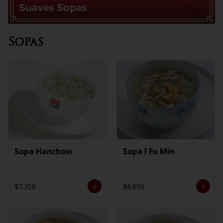
Sopas
Sopa Hanchow
Sopa I Fu Min
$7.350
$6.650