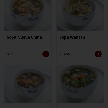
Sopa Nueva China
Sopa Wantan
$7.650
$6.650