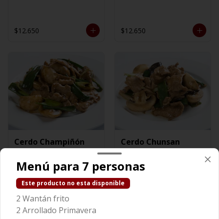
$12.650
$12.650
Cerdo Champiñón
Cerdo Chunsan
Menú para 7 personas
$13.450
$13.750
Este producto no esta disponible
2 Wantán frito
2 Arrollado Primavera