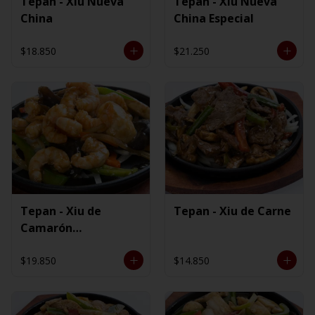
Tepan - Xiu Nueva
Tepan - Xiu Nueva
China
China Especial
$18.850
$21.250
Tepan - Xiu de
Tepan - Xiu de Carne
Camarón
Ecuatoriano
$19.850
$14.850