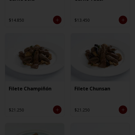
$14.850
$13.450
Filete Champiñón
Filete Chunsan
$21.250
$21.250