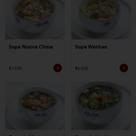
Sopa Nueva China
Sopa Wantan
$7.650
$6.650