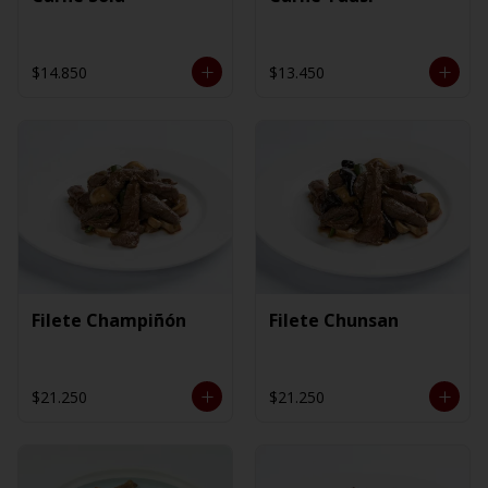
$14.850
$13.450
Filete Champiñón
Filete Chunsan
$21.250
$21.250