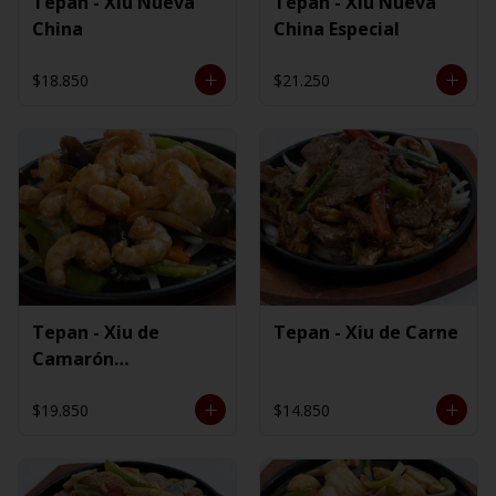
Tepan - Xiu Nueva
Tepan - Xiu Nueva
China
China Especial
$18.850
$21.250
Tepan - Xiu de
Tepan - Xiu de Carne
Camarón
Ecuatoriano
$19.850
$14.850