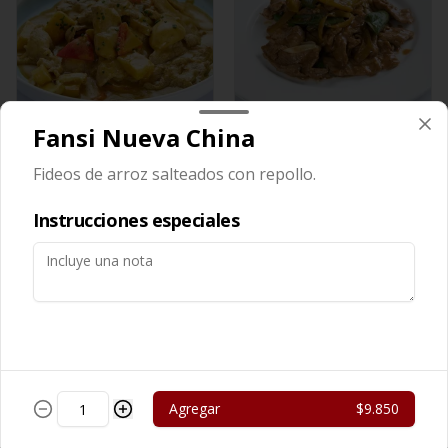
Fansi Nueva China
Cerdo Curry
Cerdo Mongoliano
Fideos de arroz salteados con repollo.
$13.450
$12.650
Instrucciones especiales
Agregar
$9.850
Cerdo Solo
Cerdo Tausi