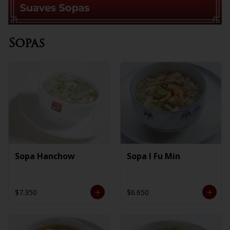
Sopas
Sopa Hanchow
Sopa I Fu Min
$7.350
$6.650