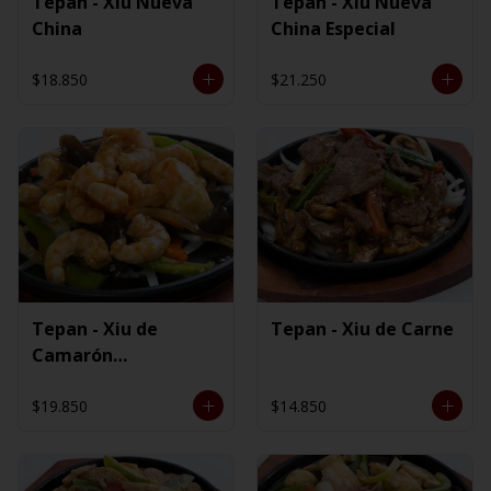
Tepan - Xiu Nueva
Tepan - Xiu Nueva
China
China Especial
$18.850
$21.250
Tepan - Xiu de
Tepan - Xiu de Carne
Camarón
Ecuatoriano
$19.850
$14.850