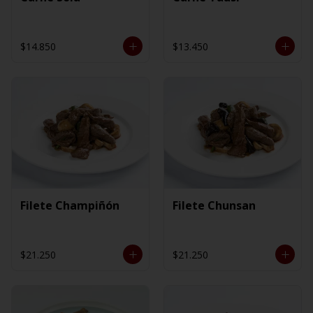
$14.850
$13.450
Filete Champiñón
Filete Chunsan
$21.250
$21.250