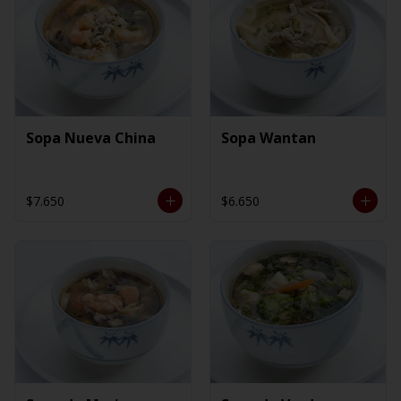
Sopa Nueva China
Sopa Wantan
$7.650
$6.650