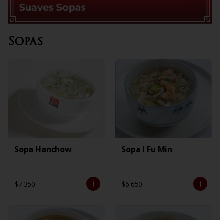
Sopas
Sopa Hanchow
Sopa I Fu Min
$7.350
$6.650