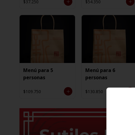
$37.250
$54.350
Menú para 5
Menú para 6
personas
personas
$109.750
$130.850