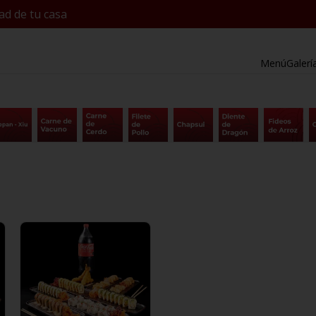
ad de tu casa
Menú
Galerí