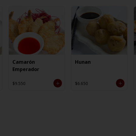
Camarón
Hunan
Emperador
$9.550
$6.650