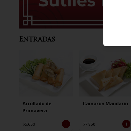
Entradas
Arrollado de
Camarón Mandarín
Primavera
$5.650
$7.850