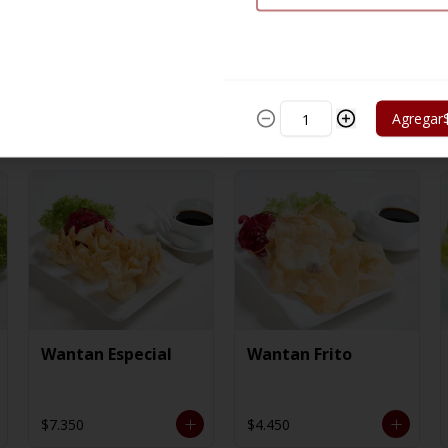
Agregar
Wantan Especial
Wantan Frito
$7.350
$4.450