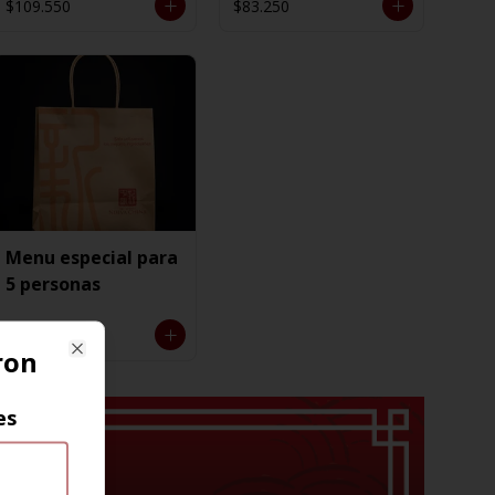
$109.550
$83.250
Menu especial para
5 personas
$125.850
ron
Close
es