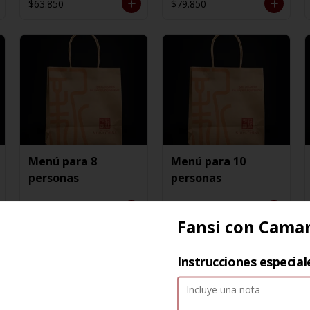
$63.850
$79.850
Menú para 8
Menú para 10
personas
personas
$163.550
$191.350
Fansi con Cama
Instrucciones especial