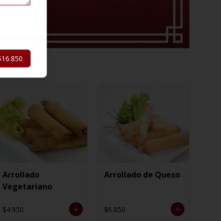
$16.850
Arrollado
Arrollado de Queso
Vegetariano
$4.950
$6.850