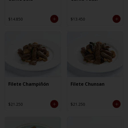
$14.850
$13.450
Filete Champiñón
Filete Chunsan
$21.250
$21.250