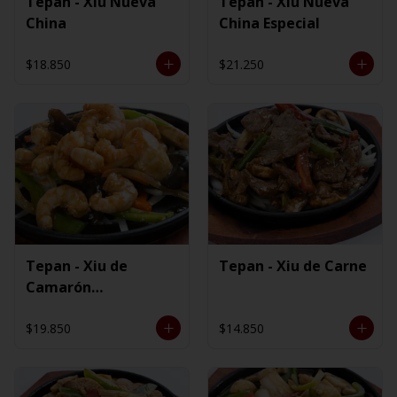
Tepan - Xiu Nueva
Tepan - Xiu Nueva
China
China Especial
$18.850
$21.250
Tepan - Xiu de
Tepan - Xiu de Carne
Camarón
Ecuatoriano
$19.850
$14.850