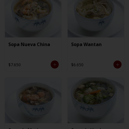
Sopa Nueva China
Sopa Wantan
$7.650
$6.650