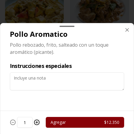
Pollo Aromatico
Cerdo Curry
Cerdo Mongoliano
Pollo rebozado, frito, salteado con un toque
aromático (picante).
$13.450
$12.650
Instrucciones especiales
Agregar
$12.350
Cerdo Solo
Cerdo Tausi