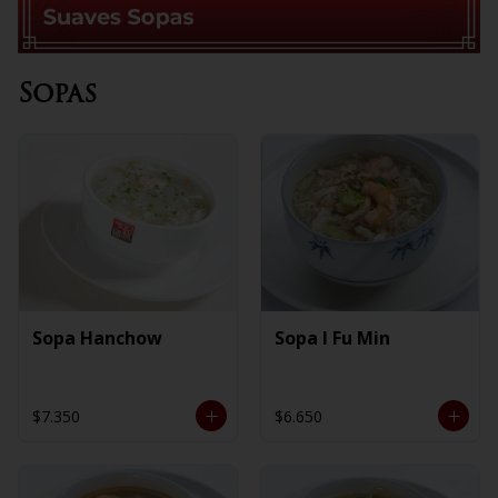
Sopas
Sopa Hanchow
Sopa I Fu Min
$7.350
$6.650