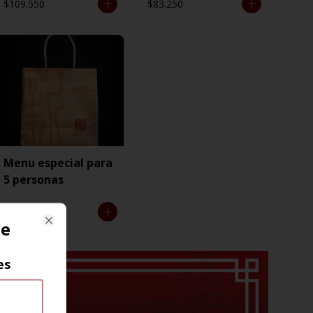
$109.550
$83.250
Menu especial para
5 personas
$125.850
ne
Close
es