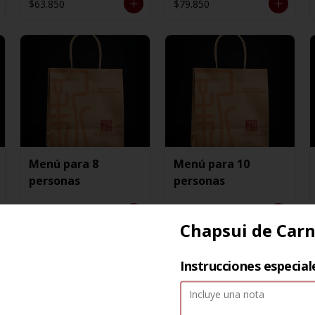
$63.850
$79.850
Menú para 8
Menú para 10
personas
personas
$163.550
$191.350
Chapsui de Car
Instrucciones especial