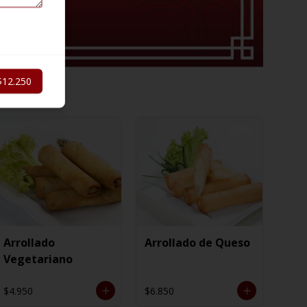
$12.250
Arrollado
Arrollado de Queso
Vegetariano
$4.950
$6.850