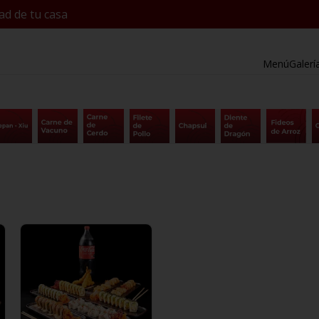
ad de tu casa
Menú
Galerí