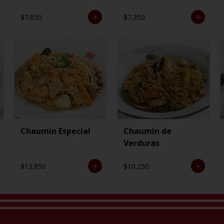
$7.850
$7.350
Chaumin Especial
Chaumin de
Verduras
$13.850
$10.250