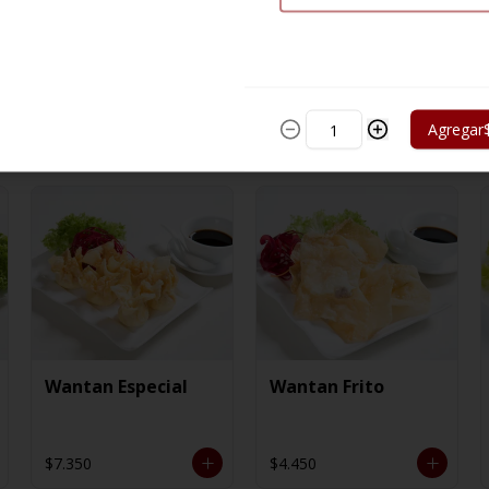
Agregar
Wantan Especial
Wantan Frito
$7.350
$4.450