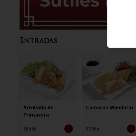
Entradas
Arrollado de
Camarón Mandarín
Primavera
$5.650
$7.850