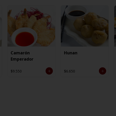
Camarón
Hunan
Emperador
$9.550
$6.650