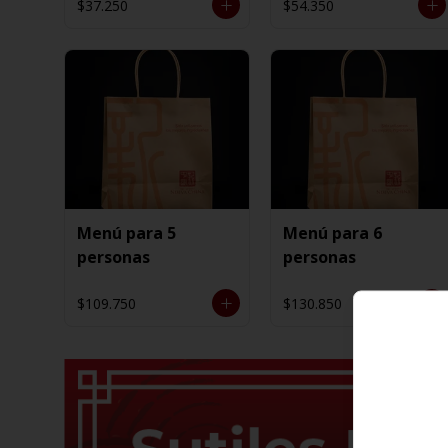
$37.250
$54.350
Menú para 5
Menú para 6
personas
personas
$109.750
$130.850