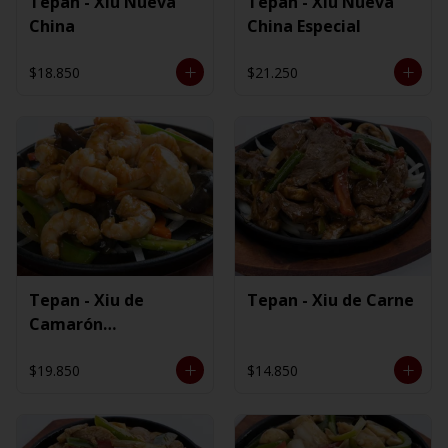
Tepan - Xiu Nueva
Tepan - Xiu Nueva
China
China Especial
$18.850
$21.250
Tepan - Xiu de
Tepan - Xiu de Carne
Camarón
Ecuatoriano
$19.850
$14.850