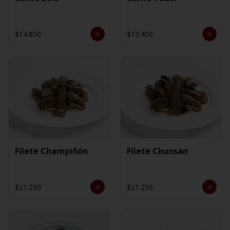
$14.850
$13.450
Filete Champiñón
Filete Chunsan
$21.250
$21.250