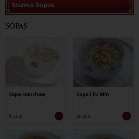
Sopas
Sopa Hanchow
Sopa I Fu Min
$7.350
$6.650