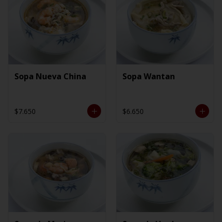
Sopa Nueva China
Sopa Wantan
$7.650
$6.650