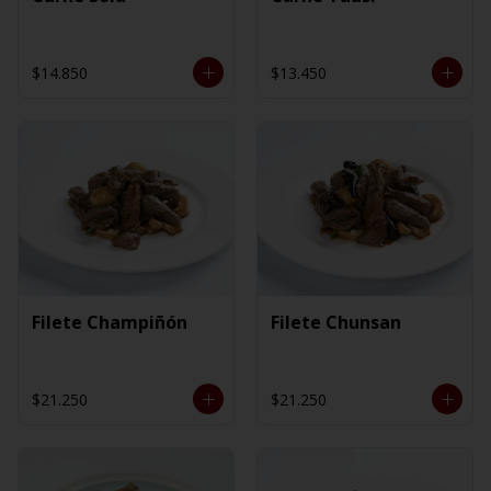
$14.850
$13.450
Filete Champiñón
Filete Chunsan
$21.250
$21.250