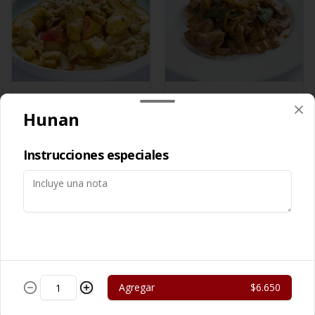
Cerdo Curry
Cerdo Mongoliano
Hunan
$13.450
$12.650
Instrucciones especiales
Agregar
$6.650
Cerdo Solo
Cerdo Tausi