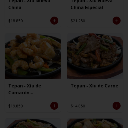
Tepan - Xiu Nueva
Tepan - Xiu Nueva
China
China Especial
$18.850
$21.250
Tepan - Xiu de
Tepan - Xiu de Carne
Camarón
Ecuatoriano
$19.850
$14.850