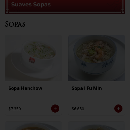
Sopas
Sopa Hanchow
Sopa I Fu Min
$7.350
$6.650