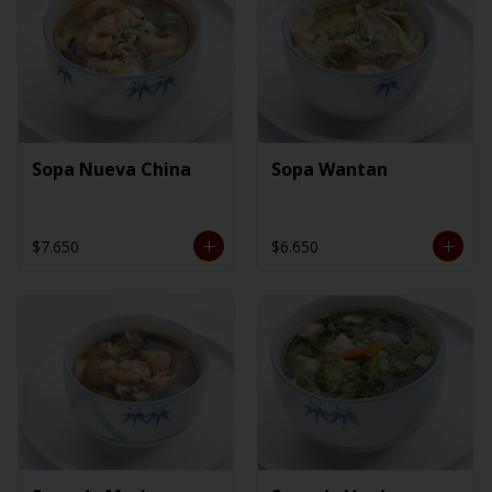
Sopa Nueva China
Sopa Wantan
$7.650
$6.650